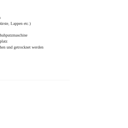
n
Bürste, Lappen etc.)
chuhputzmaschine
platz
hen und getrocknet werden