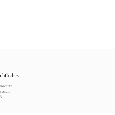
chtliches
enschutz
ressum
B