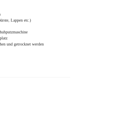
n
Bürste, Lappen etc.)
chuhputzmaschine
platz
hen und getrocknet werden